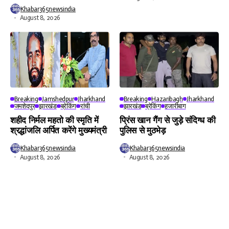
Khabar365newsindia
August 8, 2026
Breaking
Jamshedpur
Jharkhand
Breaking
Hazaribagh
Jharkhand
जमशेदपुर
झारखंड
ब्रेकिंग
रांची
झारखंड
ब्रेकिंग
हजारीबाग
शहीद निर्मल महतो की स्मृति में
प्रिंस खान गैंग से जुड़े संदिग्ध की
श्रद्धांजलि अर्पित करेंगे मुख्यमंत्री
पुलिस से मुठभेड़
Khabar365newsindia
Khabar365newsindia
August 8, 2026
August 8, 2026