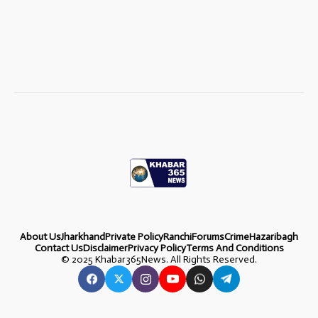
About Us
Jharkhand
Private Policy
Ranchi
Forums
Crime
Hazaribagh
Contact Us
Disclaimer
Privacy Policy
Terms And Conditions
©
2025 Khabar365News. All Rights Reserved.