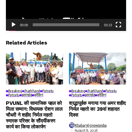
00:00
03:13
Video
Player
Related Articles
Breaking
Jharkhand
Patratu
Breaking
Jharkhand
Patratu
Patratu
झारखंड
ब्रेकिंग
Patratu
झारखंड
ब्रेकिंग
PVUNL की सामाजिक पहल को
श्रद्धापूर्वक मनाया गया अमर शहीद
मिला सम्मान: विधायक रोशन लाल
निर्मल महतो का 39वां शहादत
चौधरी ने शहीद निर्मल महतो
दिवस
स्मारक परिसर के सौंदर्यीकरण
Khabar365newsindia
कार्य का किया लोकार्पण
August 8, 2026