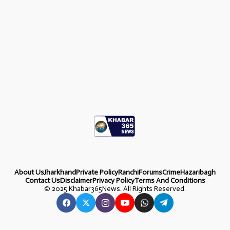
About Us
Jharkhand
Private Policy
Ranchi
Forums
Crime
Hazaribagh
Contact Us
Disclaimer
Privacy Policy
Terms And Conditions
©
2025 Khabar365News. All Rights Reserved.