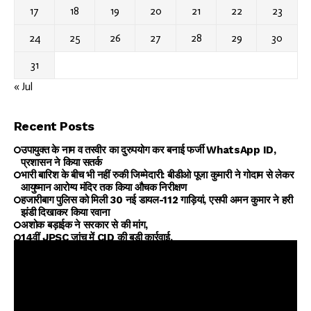
17
18
19
20
21
22
23
24
25
26
27
28
29
30
31
« Jul
Recent Posts
उपायुक्त के नाम व तस्वीर का दुरुपयोग कर बनाई फर्जी WhatsApp ID,
प्रशासन ने किया सतर्क
भारी बारिश के बीच भी नहीं रुकी जिम्मेदारी: बीडीओ पूजा कुमारी ने गोदाम से लेकर
आयुष्मान आरोग्य मंदिर तक किया औचक निरीक्षण
हजारीबाग पुलिस को मिली 30 नई डायल-112 गाड़ियां, एसपी अमन कुमार ने हरी
झंडी दिखाकर किया रवाना
अशोक बड़ाईक ने सरकार से की मांग,
14वीं JPSC जांच में CID की बड़ी कार्रवाई,