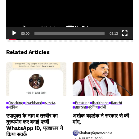
00:00
03:13
Video
Player
Related Articles
Breaking
Jharkhand
झारखंड
Breaking
Jharkhand
Ranchi
ब्रेकिंग
झारखंड
ब्रेकिंग
रांची
उपायुक्त के नाम व तस्वीर का
अशोक बड़ाईक ने सरकार से की
दुरुपयोग कर बनाई फर्जी
मांग,
WhatsApp ID, प्रशासन ने
Khabar365newsindia
किया सतर्क
August 5, 2026