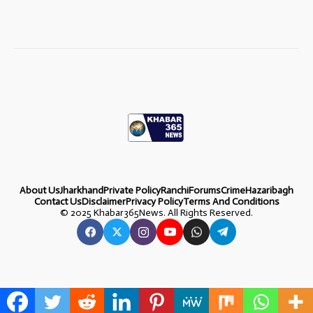
About Us
Jharkhand
Private Policy
Ranchi
Forums
Crime
Hazaribagh
Contact Us
Disclaimer
Privacy Policy
Terms And Conditions
©
2025 Khabar365News. All Rights Reserved.