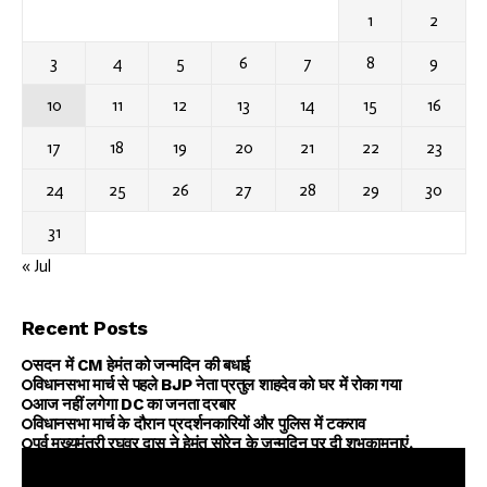
1
2
3
4
5
6
7
8
9
10
11
12
13
14
15
16
17
18
19
20
21
22
23
24
25
26
27
28
29
30
31
« Jul
Recent Posts
सदन में CM हेमंत को जन्मदिन की बधाई
विधानसभा मार्च से पहले BJP नेता प्रतुल शाहदेव को घर में रोका गया
आज नहीं लगेगा DC का जनता दरबार
विधानसभा मार्च के दौरान प्रदर्शनकारियों और पुलिस में टकराव
पूर्व मुख्यमंत्री रघुवर दास ने हेमंत सोरेन के जन्मदिन पर दी शुभकामनाएं,