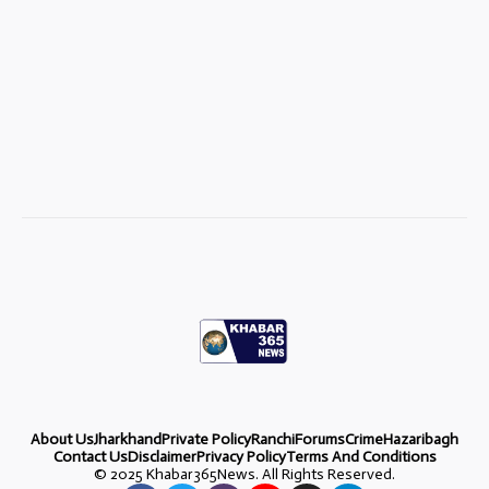
About Us
Jharkhand
Private Policy
Ranchi
Forums
Crime
Hazaribagh
Contact Us
Disclaimer
Privacy Policy
Terms And Conditions
©
2025 Khabar365News. All Rights Reserved.