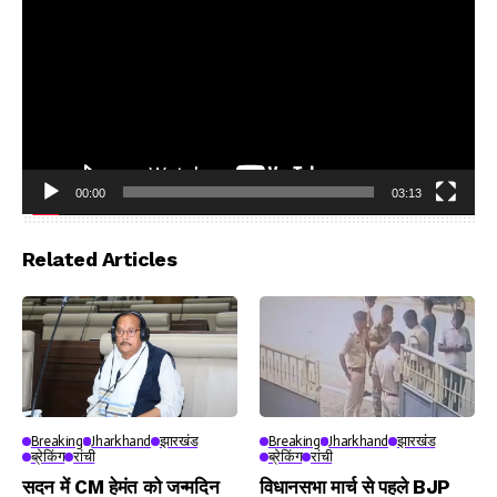
00:00
03:13
Video
Player
Related Articles
Breaking
Jharkhand
झारखंड
Breaking
Jharkhand
झारखंड
ब्रेकिंग
रांची
ब्रेकिंग
रांची
सदन में CM हेमंत को जन्मदिन
विधानसभा मार्च से पहले BJP