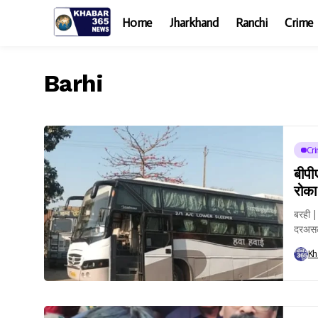
Home
Jharkhand
Ranchi
Crime
Barhi
Cr
बीपीए
रोका
बरही |
दरअसल 
Kh