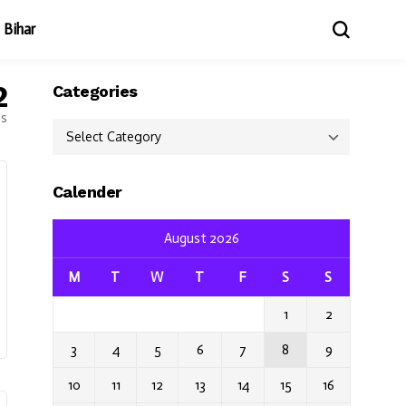
Bihar
2
Categories
es
Categories
Calender
August 2026
M
T
W
T
F
S
S
1
2
3
4
5
6
7
8
9
10
11
12
13
14
15
16