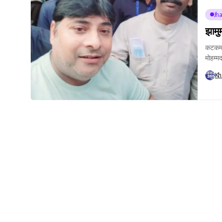
Jh
झामुम
कटकमसा
मोहम्मद
Kh