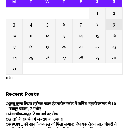
M
T
W
T
F
S
S
1
2
3
4
5
6
7
8
9
10
11
12
13
14
15
16
17
18
19
20
21
22
23
24
25
26
27
28
29
30
31
« Jul
Recent Posts
कुजू मुरपा स्थित श्रीराम पावर एंड स्टील प्लांट में फर्निश भट्टी ब्लास्ट से 10
मजदूर घायल, 7 गंभीर
जेल चौक-बापू वाटिका मार्ग पर रोक
छात्रों के समर्थन में जयराम का उपवास
PVUNL की सामाजिक पहल को मिला सम्मान: विधायक रोशन लाल चौधरी ने