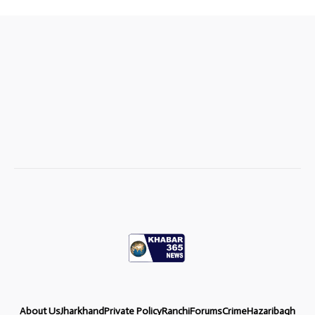
About Us
Jharkhand
Private Policy
Ranchi
Forums
Crime
Hazaribagh