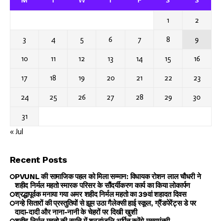
M
T
W
T
F
S
S
1
2
3
4
5
6
7
8
9
10
11
12
13
14
15
16
17
18
19
20
21
22
23
24
25
26
27
28
29
30
31
« Jul
Recent Posts
PVUNL की सामाजिक पहल को मिला सम्मान: विधायक रोशन लाल चौधरी ने
शहीद निर्मल महतो स्मारक परिसर के सौंदर्यीकरण कार्य का किया लोकार्पण
श्रद्धापूर्वक मनाया गया अमर शहीद निर्मल महतो का 39वां शहादत दिवस
नन्हे सितारों की प्रस्तुतियों से झूम उठा गैलेक्सी हाई स्कूल, ग्रैंडपेरेंट्स डे पर
दादा-दादी और नाना-नानी के चेहरों पर दिखी खुशी