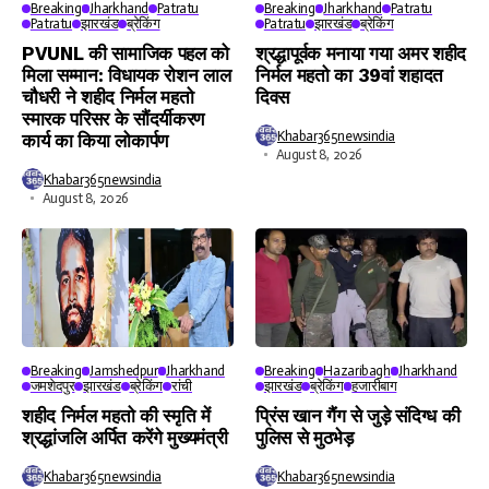
Breaking
Jharkhand
Patratu
Breaking
Jharkhand
Patratu
Patratu
झारखंड
ब्रेकिंग
Patratu
झारखंड
ब्रेकिंग
PVUNL की सामाजिक पहल को
श्रद्धापूर्वक मनाया गया अमर शहीद
मिला सम्मान: विधायक रोशन लाल
निर्मल महतो का 39वां शहादत
चौधरी ने शहीद निर्मल महतो
दिवस
स्मारक परिसर के सौंदर्यीकरण
Khabar365newsindia
कार्य का किया लोकार्पण
August 8, 2026
Khabar365newsindia
August 8, 2026
Breaking
Jamshedpur
Jharkhand
Breaking
Hazaribagh
Jharkhand
जमशेदपुर
झारखंड
ब्रेकिंग
रांची
झारखंड
ब्रेकिंग
हजारीबाग
शहीद निर्मल महतो की स्मृति में
प्रिंस खान गैंग से जुड़े संदिग्ध की
श्रद्धांजलि अर्पित करेंगे मुख्यमंत्री
पुलिस से मुठभेड़
Khabar365newsindia
Khabar365newsindia