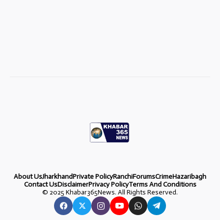
About Us
Jharkhand
Private Policy
Ranchi
Forums
Crime
Hazaribagh
Contact Us
Disclaimer
Privacy Policy
Terms And Conditions
©
2025 Khabar365News. All Rights Reserved.