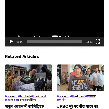
00:00
03:13
Video
Player
Related Articles
Breaking
Jamtada
Jharkhand
Breaking
Jharkhand
झारखंड
जामताड़ा
झारखंड
ब्रेकिंग
ब्रेकिंग
अबुआ आवास में बायोमेट्रिक
JPSC मुद्दे पर नीरा यादव का