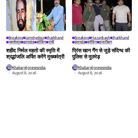
Breaking
Jamshedpur
Jharkhand
Breaking
Hazaribagh
Jharkhand
जमशेदपुर
झारखंड
ब्रेकिंग
रांची
झारखंड
ब्रेकिंग
हजारीबाग
शहीद निर्मल महतो की स्मृति में
प्रिंस खान गैंग से जुड़े संदिग्ध की
श्रद्धांजलि अर्पित करेंगे मुख्यमंत्री
पुलिस से मुठभेड़
Khabar365newsindia
Khabar365newsindia
August 8, 2026
August 8, 2026