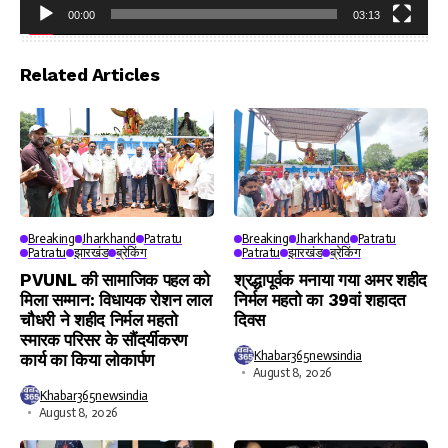
00:00
03:13
Video
Player
Related Articles
Breaking
Jharkhand
Patratu
Breaking
Jharkhand
Patratu
Patratu
झारखंड
ब्रेकिंग
Patratu
झारखंड
ब्रेकिंग
PVUNL की सामाजिक पहल को
श्रद्धापूर्वक मनाया गया अमर शहीद
मिला सम्मान: विधायक रोशन लाल
निर्मल महतो का 39वां शहादत
चौधरी ने शहीद निर्मल महतो
दिवस
स्मारक परिसर के सौंदर्यीकरण
Khabar365newsindia
कार्य का किया लोकार्पण
August 8, 2026
Khabar365newsindia
August 8, 2026