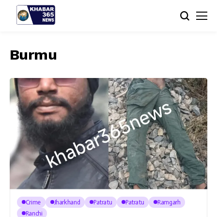
Burmu
Crime
Jharkhand
Patratu
Patratu
Ramgarh
Ranchi