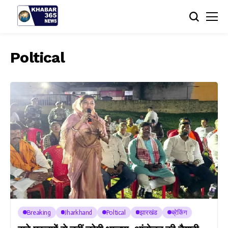
Poltical
Breaking
Jharkhand
Poltical
झारखंड
ब्रेकिंग