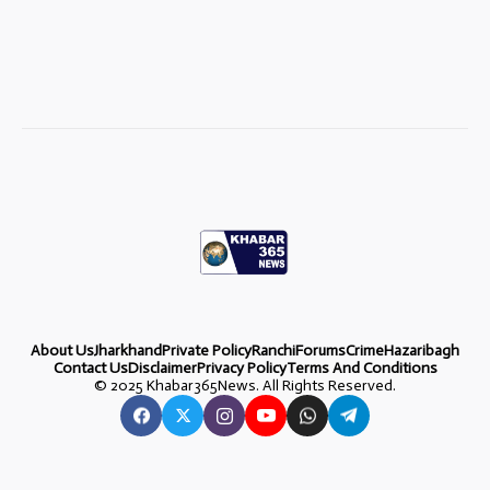
About Us
Jharkhand
Private Policy
Ranchi
Forums
Crime
Hazaribagh
Contact Us
Disclaimer
Privacy Policy
Terms And Conditions
©
2025 Khabar365News. All Rights Reserved.