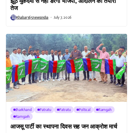
झूठे मुकदमों से नहीं डरेगी भाजपा, आंदोलन की तैयारी
तेज
Khabar365newsindia
July 7, 2026
Jharkhand
Patratu
Patratu
Poltical
Ramgah
Ramgarh
आजसू पार्टी का स्थापना दिवस सह जन आक्रोश मार्च