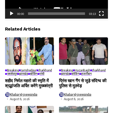
00:00
03:13
Video
Player
Related Articles
Breaking
Jamshedpur
Jharkhand
Breaking
Hazaribagh
Jharkhand
जमशेदपुर
झारखंड
ब्रेकिंग
रांची
झारखंड
ब्रेकिंग
हजारीबाग
शहीद निर्मल महतो की स्मृति में
प्रिंस खान गैंग से जुड़े संदिग्ध की
श्रद्धांजलि अर्पित करेंगे मुख्यमंत्री
पुलिस से मुठभेड़
Khabar365newsindia
Khabar365newsindia
August 8, 2026
August 8, 2026