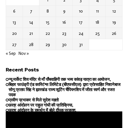
1
2
3
4
5
6
7
8
9
10
11
12
13
14
15
16
17
18
19
20
21
22
23
24
25
26
27
28
29
30
31
« Sep
Nov »
Recent Posts
न्यू मार्केट शिव मंदिर से माँ पाँचवाहिनी तक भव्य कांवड़ यात्रा का आयोजन,
बिहार फाउंड्री एंड कास्टिंग्स लिमिटेड (बीएफसीएल) द्वारा प्रोत्साहित निशानेबाज
सोनू प्रताप सिंह ने झारखंड राज्य शूटिंग चैंपियनशिप में जीता स्वर्ण और रजत
पदक
प्रवीण प्रभाकर से मिले सुदेश महतो
छात्र आंदोलन पर राहुल गांधी की प्रतिक्रिया,
छात्र आंदोलन के समर्थन में बोले दीपक प्रकाश,