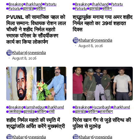
Breaking
Jharkhand
Patratu
Breaking
Jharkhand
Patratu
Patratu
झारखंड
ब्रेकिंग
Patratu
झारखंड
ब्रेकिंग
PVUNL की सामाजिक पहल को
श्रद्धापूर्वक मनाया गया अमर शहीद
मिला सम्मान: विधायक रोशन लाल
निर्मल महतो का 39वां शहादत
चौधरी ने शहीद निर्मल महतो
दिवस
स्मारक परिसर के सौंदर्यीकरण
Khabar365newsindia
कार्य का किया लोकार्पण
August 8, 2026
Khabar365newsindia
August 8, 2026
Breaking
Jamshedpur
Jharkhand
Breaking
Hazaribagh
Jharkhand
जमशेदपुर
झारखंड
ब्रेकिंग
रांची
झारखंड
ब्रेकिंग
हजारीबाग
शहीद निर्मल महतो की स्मृति में
प्रिंस खान गैंग से जुड़े संदिग्ध की
श्रद्धांजलि अर्पित करेंगे मुख्यमंत्री
पुलिस से मुठभेड़
Khabar365newsindia
Khabar365newsindia