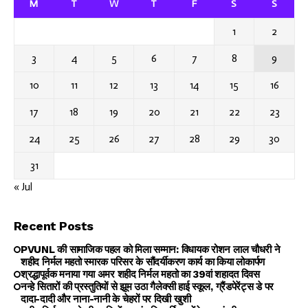
M
T
W
T
F
S
S
1
2
3
4
5
6
7
8
9
10
11
12
13
14
15
16
17
18
19
20
21
22
23
24
25
26
27
28
29
30
31
« Jul
Recent Posts
PVUNL की सामाजिक पहल को मिला सम्मान: विधायक रोशन लाल चौधरी ने
शहीद निर्मल महतो स्मारक परिसर के सौंदर्यीकरण कार्य का किया लोकार्पण
श्रद्धापूर्वक मनाया गया अमर शहीद निर्मल महतो का 39वां शहादत दिवस
नन्हे सितारों की प्रस्तुतियों से झूम उठा गैलेक्सी हाई स्कूल, ग्रैंडपेरेंट्स डे पर
दादा-दादी और नाना-नानी के चेहरों पर दिखी खुशी