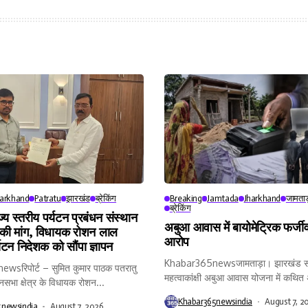
harkhand
Patratu
झारखंड
ब्रेकिंग
Breaking
Jamtada
Jharkhand
जामताड
ब्रेकिंग
ाज्य स्तरीय पर्यटन प्रबंधन संस्थान
अबुआ आवास में बायोमेट्रिक फर्जीव
 की मांग, विधायक रोशन लाल
आरोप
्यटन निदेशक को सौंपा ज्ञापन
Khabar365newsजामताड़ा। झारखंड स
sरिपोर्ट – सुमित कुमार पाठक पतरातु
महत्वाकांक्षी अबुआ आवास योजना में कथि
नसभा क्षेत्र के विधायक रोशन...
और...
Khabar365newsindia
August 7, 2
5newsindia
August 7, 2026