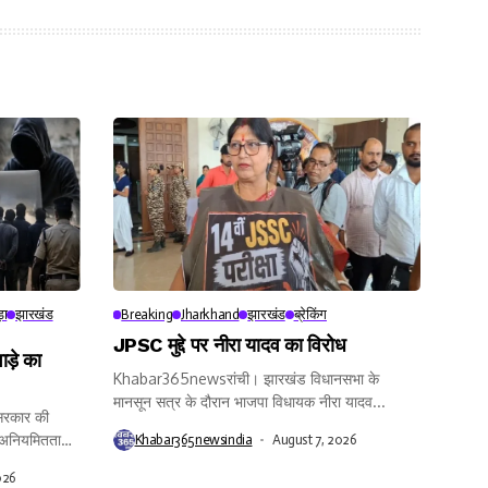
़ा
झारखंड
Breaking
Jharkhand
झारखंड
ब्रेकिंग
JPSC मुद्दे पर नीरा यादव का विरोध
ाड़े का
Khabar365newsरांची। झारखंड विधानसभा के
मानसून सत्र के दौरान भाजपा विधायक नीरा यादव...
रकार की
त अनियमितता
Khabar365newsindia
August 7, 2026
026