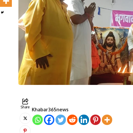
Share
Khabar365news