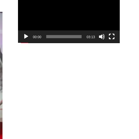
00:00
03:13
Video
Player