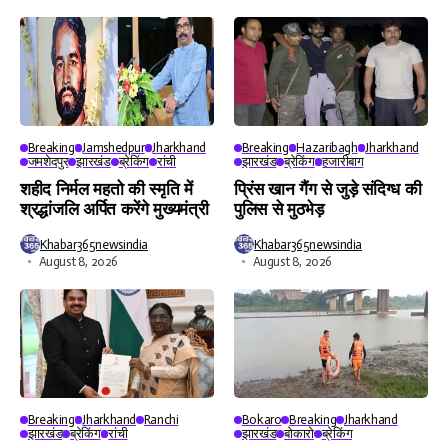
Breaking
Jamshedpur
Jharkhand
Breaking
Hazaribagh
Jharkhand
जमशेदपुर
झारखंड
ब्रेकिंग
रांची
झारखंड
ब्रेकिंग
हजारीबाग
शहीद निर्मल महतो की स्मृति में
प्रिंस खान गैंग से जुड़े संदिग्ध की
श्रद्धांजलि अर्पित करेंगे मुख्यमंत्री
पुलिस से मुठभेड़
Khabar365newsindia
Khabar365newsindia
August 8, 2026
August 8, 2026
Breaking
Jharkhand
Ranchi
Bokaro
Breaking
Jharkhand
झारखंड
ब्रेकिंग
रांची
झारखंड
बोकारो
ब्रेकिंग