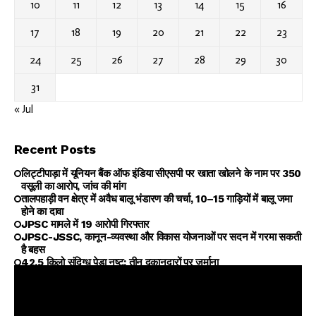
10
11
12
13
14
15
16
17
18
19
20
21
22
23
24
25
26
27
28
29
30
31
« Jul
Recent Posts
लिट्टीपाड़ा में यूनियन बैंक ऑफ इंडिया सीएसपी पर खाता खोलने के नाम पर ₹350
वसूली का आरोप, जांच की मांग
तालपहाड़ी वन क्षेत्र में अवैध बालू भंडारण की चर्चा, 10–15 गाड़ियों में बालू जमा
होने का दावा
JPSC मामले में 19 आरोपी गिरफ्तार
JPSC-JSSC, कानून-व्यवस्था और विकास योजनाओं पर सदन में गरमा सकती
है बहस
42.5 किलो संदिग्ध पेड़ा नष्ट; तीन दुकानदारों पर जुर्माना