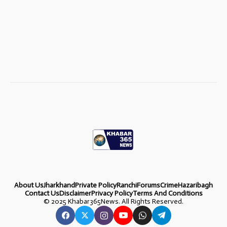
About Us
Jharkhand
Private Policy
Ranchi
Forums
Crime
Hazaribagh
Contact Us
Disclaimer
Privacy Policy
Terms And Conditions
©
2025 Khabar365News. All Rights Reserved.