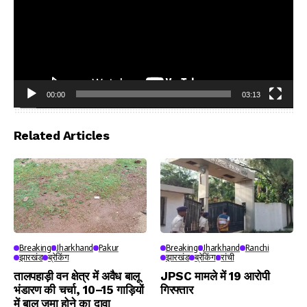
00:00
03:13
Video
Player
Related Articles
Breaking
Jharkhand
Pakur
Breaking
Jharkhand
Ranchi
झारखंड
ब्रेकिंग
झारखंड
ब्रेकिंग
रांची
तालपहाड़ी वन क्षेत्र में अवैध बालू
JPSC मामले में 19 आरोपी
भंडारण की चर्चा, 10–15 गाड़ियों
गिरफ्तार
में बालू जमा होने का दावा