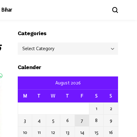
Bihar
Categories
क
Categories
Calender
August 2026
M
T
W
T
F
S
S
1
2
3
4
5
6
7
8
9
10
11
12
13
14
15
16