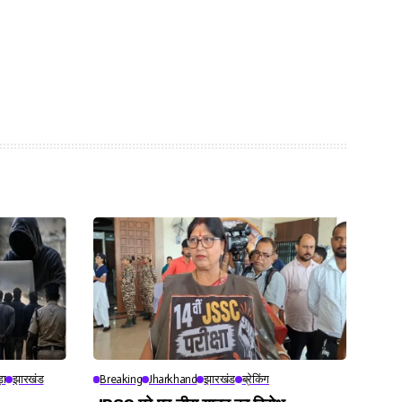
़ा
झारखंड
Breaking
Jharkhand
झारखंड
ब्रेकिंग