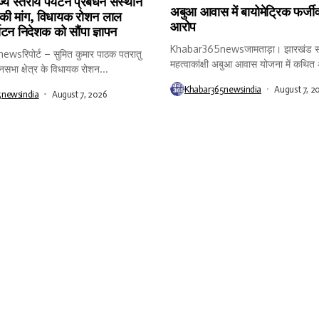
ाज्य स्तरीय पर्यटन प्रबंधन संस्थान
अबुआ आवास में बायोमेट्रिक फर्जीव
 की मांग, विधायक रोशन लाल
आरोप
्यटन निदेशक को सौंपा ज्ञापन
Khabar365newsजामताड़ा। झारखंड स
sरिपोर्ट – सुमित कुमार पाठक पतरातु
महत्वाकांक्षी अबुआ आवास योजना में कथि
नसभा क्षेत्र के विधायक रोशन...
और...
Khabar365newsindia
August 7, 2
5newsindia
August 7, 2026