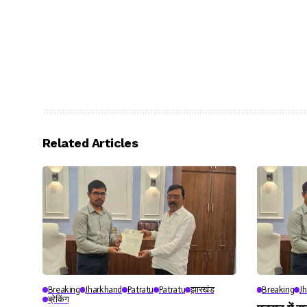
Related Articles
Breaking
Jharkhand
Patratu
Patratu
झारखंड
Breaking
J
ब्रेकिंग