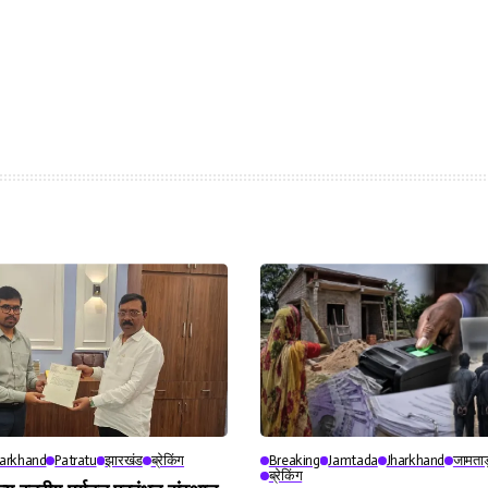
harkhand
Patratu
झारखंड
ब्रेकिंग
Breaking
Jamtada
Jharkhand
जामताड
ब्रेकिंग