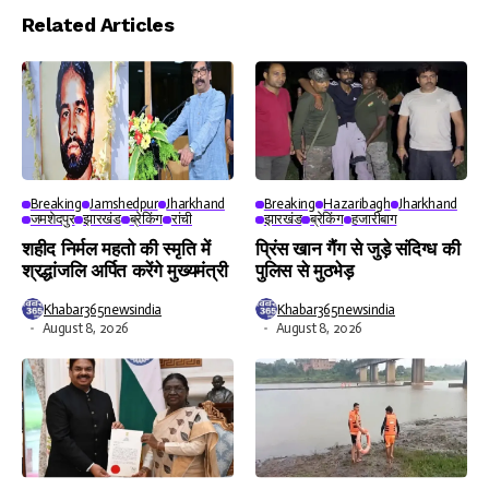
Player
Related Articles
Breaking
Jamshedpur
Jharkhand
Breaking
Hazaribagh
Jharkhand
जमशेदपुर
झारखंड
ब्रेकिंग
रांची
झारखंड
ब्रेकिंग
हजारीबाग
शहीद निर्मल महतो की स्मृति में
प्रिंस खान गैंग से जुड़े संदिग्ध की
श्रद्धांजलि अर्पित करेंगे मुख्यमंत्री
पुलिस से मुठभेड़
Khabar365newsindia
Khabar365newsindia
August 8, 2026
August 8, 2026