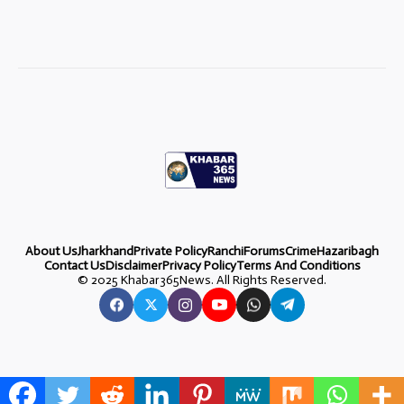
About Us
Jharkhand
Private Policy
Ranchi
Forums
Crime
Hazaribagh
Contact Us
Disclaimer
Privacy Policy
Terms And Conditions
©
2025 Khabar365News. All Rights Reserved.