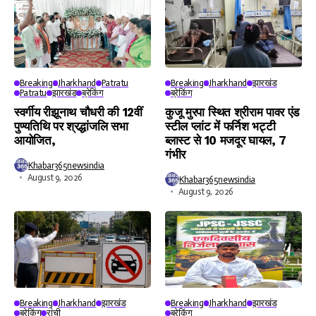
Breaking
Jharkhand
Patratu
Breaking
Jharkhand
झारखंड
Patratu
झारखंड
ब्रेकिंग
ब्रेकिंग
स्वर्गीय रीझूनाथ चौधरी की 12वीं
कुजू मुरपा स्थित श्रीराम पावर एंड
पुण्यतिथि पर श्रद्धांजलि सभा
स्टील प्लांट में फर्निश भट्टी
आयोजित,
ब्लास्ट से 10 मजदूर घायल, 7
गंभीर
Khabar365newsindia
August 9, 2026
Khabar365newsindia
August 9, 2026
Breaking
Jharkhand
झारखंड
Breaking
Jharkhand
झारखंड
ब्रेकिंग
रांची
ब्रेकिंग