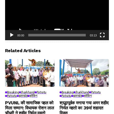
00:00
03:13
Video
Player
Related Articles
Breaking
Jharkhand
Patratu
Breaking
Jharkhand
Patratu
Patratu
झारखंड
ब्रेकिंग
Patratu
झारखंड
ब्रेकिंग
PVUNL की सामाजिक पहल को
श्रद्धापूर्वक मनाया गया अमर शहीद
मिला सम्मान: विधायक रोशन लाल
निर्मल महतो का 39वां शहादत
चौधरी ने शहीद निर्मल महतो
दिवस