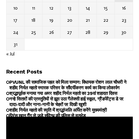
10
11
12
13
14
15
16
17
18
19
20
21
22
23
24
25
26
27
28
29
30
31
« Jul
Recent Posts
PVUNL की सामाजिक पहल को मिला सम्मान: विधायक रोशन लाल चौधरी ने
शहीद निर्मल महतो स्मारक परिसर के सौंदर्यीकरण कार्य का किया लोकार्पण
श्रद्धापूर्वक मनाया गया अमर शहीद निर्मल महतो का 39वां शहादत दिवस
नन्हे सितारों की प्रस्तुतियों से झूम उठा गैलेक्सी हाई स्कूल, ग्रैंडपेरेंट्स डे पर
दादा-दादी और नाना-नानी के चेहरों पर दिखी खुशी
शहीद निर्मल महतो की स्मृति में श्रद्धांजलि अर्पित करेंगे मुख्यमंत्री
प्रिंस खान गैंग से जुड़े संदिग्ध की पुलिस से मुठभेड़