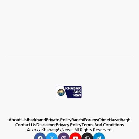
About Us
Jharkhand
Private Policy
Ranchi
Forums
Crime
Hazaribagh
Contact Us
Disclaimer
Privacy Policy
Terms And Conditions
©
2025 Khabar365News. All Rights Reserved.