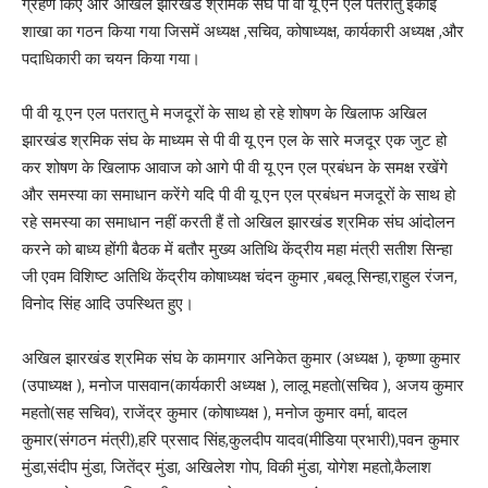
ग्रहण किए और अखिल झारखंड श्रमिक संघ पी वी यू एन एल पतरातु इकाई
शाखा का गठन किया गया जिसमें अध्यक्ष ,सचिव, कोषाध्यक्ष, कार्यकारी अध्यक्ष ,और
पदाधिकारी का चयन किया गया।
पी वी यू एन एल पतरातु मे मजदूरों के साथ हो रहे शोषण के खिलाफ अखिल
झारखंड श्रमिक संघ के माध्यम से पी वी यू एन एल के सारे मजदूर एक जुट हो
कर शोषण के खिलाफ आवाज को आगे पी वी यू एन एल प्रबंधन के समक्ष रखेंगे
और समस्या का समाधान करेंगे यदि पी वी यू एन एल प्रबंधन मजदूरों के साथ हो
रहे समस्या का समाधान नहीं करती हैं तो अखिल झारखंड श्रमिक संघ आंदोलन
करने को बाध्य होंगी बैठक में बतौर मुख्य अतिथि केंद्रीय महा मंत्री सतीश सिन्हा
जी एवम विशिष्ट अतिथि केंद्रीय कोषाध्यक्ष चंदन कुमार ,बबलू सिन्हा,राहुल रंजन,
विनोद सिंह आदि उपस्थित हुए।
अखिल झारखंड श्रमिक संघ के कामगार अनिकेत कुमार (अध्यक्ष ), कृष्णा कुमार
(उपाध्यक्ष ), मनोज पासवान(कार्यकारी अध्यक्ष ), लालू महतो(सचिव ), अजय कुमार
महतो(सह सचिव), राजेंद्र कुमार (कोषाध्यक्ष ), मनोज कुमार वर्मा, बादल
कुमार(संगठन मंत्री),हरि प्रसाद सिंह,कुलदीप यादव(मीडिया प्रभारी),पवन कुमार
मुंडा,संदीप मुंडा, जितेंद्र मुंडा, अखिलेश गोप, विकी मुंडा, योगेश महतो,कैलाश