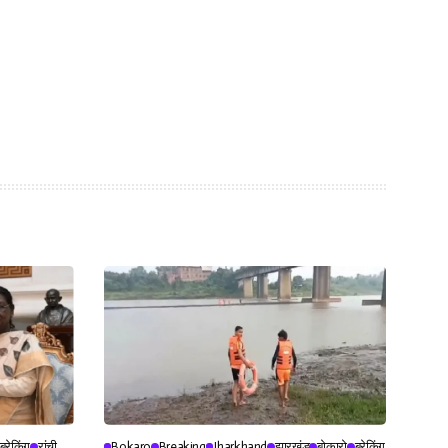
ब्रेकिंग
रांची
Bokaro
Breaking
Jharkhand
झारखंड
बोकारो
ब्रेकिंग