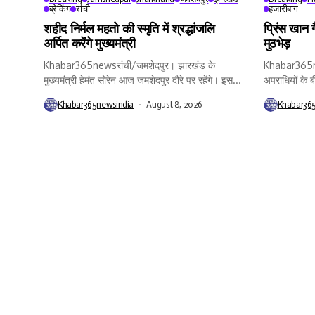
ब्रेकिंग
रांची
हजारीबाग
शहीद निर्मल महतो की स्मृति में श्रद्धांजलि
प्रिंस खान ग
अर्पित करेंगे मुख्यमंत्री
मुठभेड़
Khabar365newsरांची/जमशेदपुर। झारखंड के
Khabar365ne
मुख्यमंत्री हेमंत सोरेन आज जमशेदपुर दौरे पर रहेंगे। इस...
अपराधियों के बीच
Khabar365newsindia
August 8, 2026
Khabar36