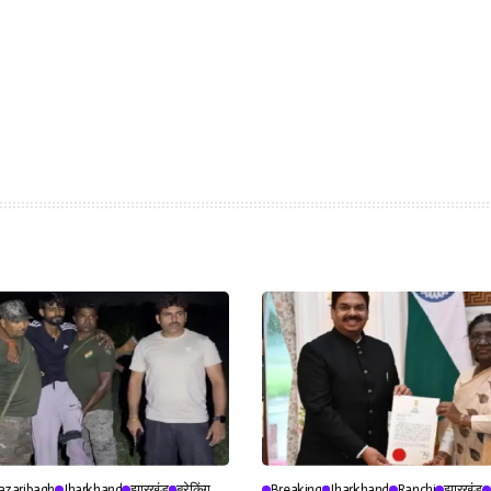
azaribagh
Jharkhand
झारखंड
ब्रेकिंग
Breaking
Jharkhand
Ranchi
झारखंड