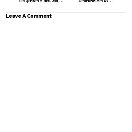
मांगें प्रशासन ने मानी, आंदोलन
अनिश्चितकालीन धरना,
समाप्त
NTPC की नीति पर उठे सवाल
Leave A Comment