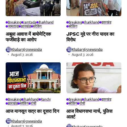
Breaking
Jamtada
Jharkhand
Breaking
Jharkhand
झारखंड
जामताड़ा
झारखंड
ब्रेकिंग
ब्रेकिंग
अबुआ आवास में बायोमेट्रिक
JPSC मुद्दे पर नीरा यादव का
फर्जीवाड़े का आरोप
विरोध
Khabar365newsindia
Khabar365newsindia
August 7, 2026
August 7, 2026
Breaking
Jharkhand
Ranchi
Breaking
Jharkhand
झारखंड
झारखंड
ब्रेकिंग
रांची
ब्रेकिंग
रांची
आज मानसून सत्र का दूसरा दिन
आज विधानसभा मार्च, पुलिस
अलर्ट
Khabar365newsindia
August 7, 2026
Khabar365newsindia