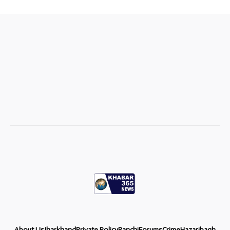
About Us
Jharkhand
Private Policy
Ranchi
Forums
Crime
Hazaribagh