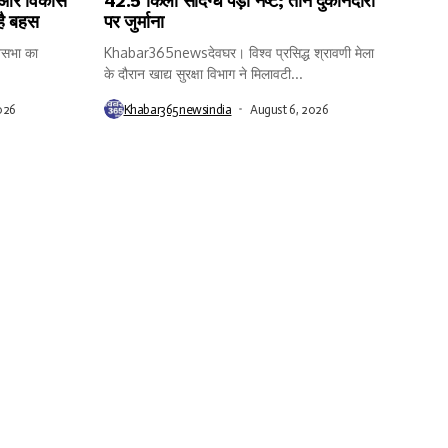
 और विकास
42.5 किलो संदिग्ध पेड़ा नष्ट; तीन दुकानदारों
है बहस
पर जुर्माना
सभा का
Khabar365newsदेवघर। विश्व प्रसिद्ध श्रावणी मेला
के दौरान खाद्य सुरक्षा विभाग ने मिलावटी...
026
Khabar365newsindia
August 6, 2026