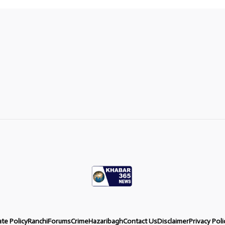
ate Policy
Ranchi
Forums
Crime
Hazaribagh
Contact Us
Disclaimer
Privacy Poli