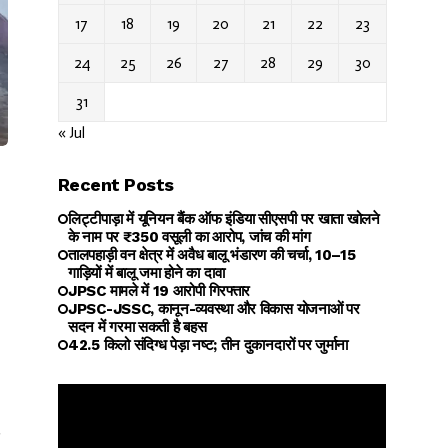
17
18
19
20
21
22
23
24
25
26
27
28
29
30
31
« Jul
Recent Posts
लिट्टीपाड़ा में यूनियन बैंक ऑफ इंडिया सीएसपी पर खाता खोलने
के नाम पर ₹350 वसूली का आरोप, जांच की मांग
तालपहाड़ी वन क्षेत्र में अवैध बालू भंडारण की चर्चा, 10–15
गाड़ियों में बालू जमा होने का दावा
JPSC मामले में 19 आरोपी गिरफ्तार
JPSC-JSSC, कानून-व्यवस्था और विकास योजनाओं पर
सदन में गरमा सकती है बहस
42.5 किलो संदिग्ध पेड़ा नष्ट; तीन दुकानदारों पर जुर्माना