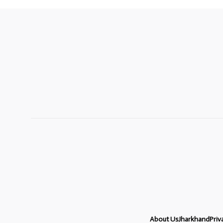
About Us
Jharkhand
Priv