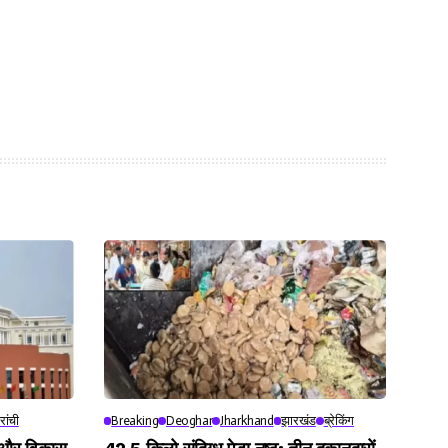
रांची
Breaking
Deoghar
Jharkhand
झारखंड
ब्रेकिंग