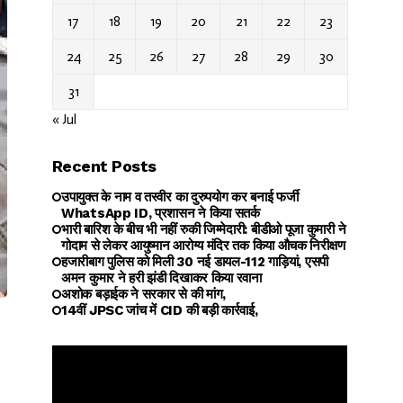
17
18
19
20
21
22
23
24
25
26
27
28
29
30
31
« Jul
Recent Posts
उपायुक्त के नाम व तस्वीर का दुरुपयोग कर बनाई फर्जी
WhatsApp ID, प्रशासन ने किया सतर्क
भारी बारिश के बीच भी नहीं रुकी जिम्मेदारी: बीडीओ पूजा कुमारी ने
गोदाम से लेकर आयुष्मान आरोग्य मंदिर तक किया औचक निरीक्षण
हजारीबाग पुलिस को मिली 30 नई डायल-112 गाड़ियां, एसपी
अमन कुमार ने हरी झंडी दिखाकर किया रवाना
अशोक बड़ाईक ने सरकार से की मांग,
14वीं JPSC जांच में CID की बड़ी कार्रवाई,