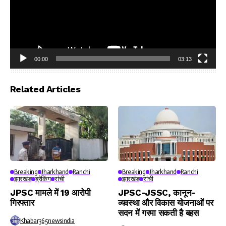
00:00
03:13
Video
Player
Related Articles
Breaking
Jharkhand
Ranchi
Breaking
Jharkhand
Ranchi
झारखंड
ब्रेकिंग
रांची
झारखंड
रांची
JPSC मामले में 19 आरोपी
JPSC-JSSC, कानून-
गिरफ्तार
व्यवस्था और विकास योजनाओं पर
सदन में गरमा सकती है बहस
Khabar365newsindia