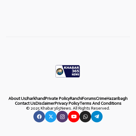
About Us
Jharkhand
Private Policy
Ranchi
Forums
Crime
Hazaribagh
Contact Us
Disclaimer
Privacy Policy
Terms And Conditions
©
2025 Khabar365News. All Rights Reserved.