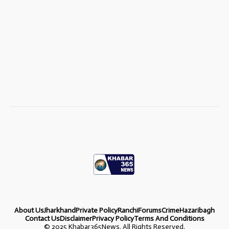
About Us
Jharkhand
Private Policy
Ranchi
Forums
Crime
Hazaribagh
Contact Us
Disclaimer
Privacy Policy
Terms And Conditions
©
2025 Khabar365News. All Rights Reserved.