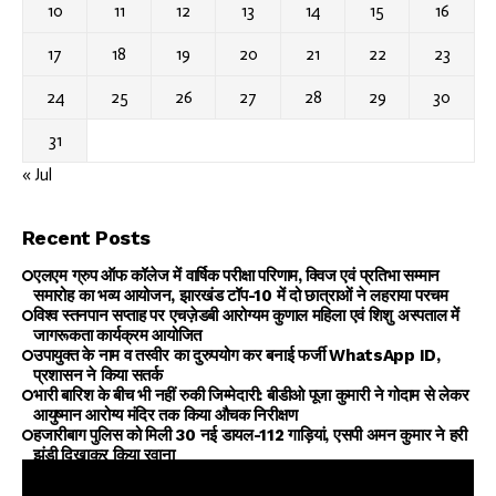
10
11
12
13
14
15
16
17
18
19
20
21
22
23
24
25
26
27
28
29
30
31
« Jul
Recent Posts
एलएम ग्रुप ऑफ कॉलेज में वार्षिक परीक्षा परिणाम, क्विज एवं प्रतिभा सम्मान
समारोह का भव्य आयोजन, झारखंड टॉप-10 में दो छात्राओं ने लहराया परचम
विश्व स्तनपान सप्ताह पर एचज़ेडबी आरोग्यम कुणाल महिला एवं शिशु अस्पताल में
जागरूकता कार्यक्रम आयोजित
उपायुक्त के नाम व तस्वीर का दुरुपयोग कर बनाई फर्जी WhatsApp ID,
प्रशासन ने किया सतर्क
भारी बारिश के बीच भी नहीं रुकी जिम्मेदारी: बीडीओ पूजा कुमारी ने गोदाम से लेकर
आयुष्मान आरोग्य मंदिर तक किया औचक निरीक्षण
हजारीबाग पुलिस को मिली 30 नई डायल-112 गाड़ियां, एसपी अमन कुमार ने हरी
झंडी दिखाकर किया रवाना