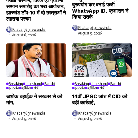
परीक्षा परिणाम, क्विज एवं प्रतिभा
दुरुपयोग कर बनाई फर्जी
सम्मान समारोह का भव्य आयोजन,
WhatsApp ID, प्रशासन ने
झारखंड टॉप-10 में दो छात्राओं ने
किया सतर्क
लहराया परचम
Khabar365newsindia
Khabar365newsindia
August 5, 2026
August 6, 2026
Breaking
Jharkhand
Ranchi
Breaking
Jharkhand
Ranchi
झारखंड
ब्रेकिंग
रांची
झारखंड
ब्रेकिंग
रांची
अशोक बड़ाईक ने सरकार से की
14वीं JPSC जांच में CID की
मांग,
बड़ी कार्रवाई,
Khabar365newsindia
Khabar365newsindia
August 5, 2026
August 5, 2026