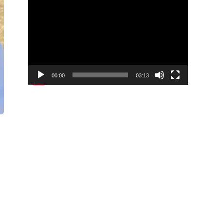
00:00
03:13
Video
Player