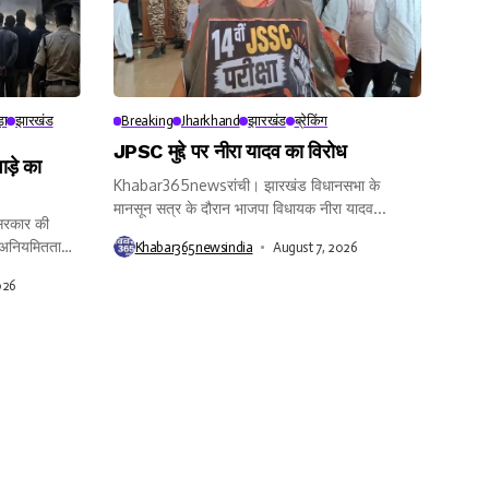
़ा
झारखंड
Breaking
Jharkhand
झारखंड
ब्रेकिंग
JPSC मुद्दे पर नीरा यादव का विरोध
ाड़े का
Khabar365newsरांची। झारखंड विधानसभा के
मानसून सत्र के दौरान भाजपा विधायक नीरा यादव...
रकार की
त अनियमितता
Khabar365newsindia
August 7, 2026
026