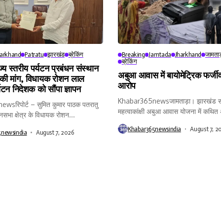
harkhand
Patratu
झारखंड
ब्रेकिंग
Breaking
Jamtada
Jharkhand
जामताड
ब्रेकिंग
ाज्य स्तरीय पर्यटन प्रबंधन संस्थान
अबुआ आवास में बायोमेट्रिक फर्जीव
 की मांग, विधायक रोशन लाल
आरोप
्यटन निदेशक को सौंपा ज्ञापन
Khabar365newsजामताड़ा। झारखंड स
sरिपोर्ट – सुमित कुमार पाठक पतरातु
महत्वाकांक्षी अबुआ आवास योजना में कथि
नसभा क्षेत्र के विधायक रोशन...
और...
Khabar365newsindia
August 7, 2
5newsindia
August 7, 2026