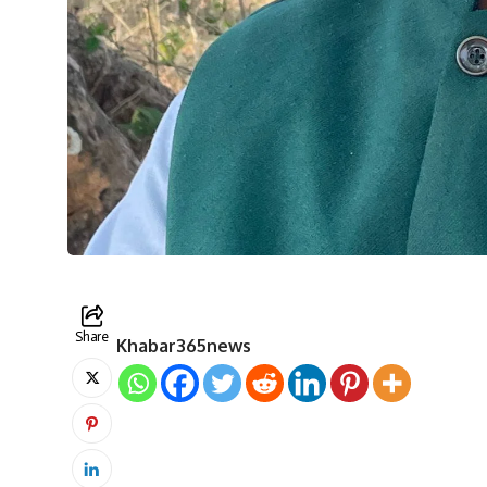
Share
Khabar365news