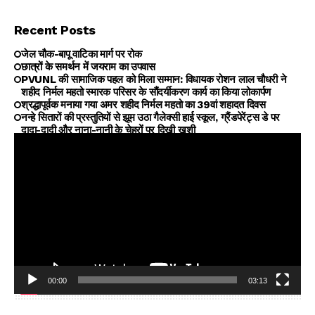
Recent Posts
जेल चौक-बापू वाटिका मार्ग पर रोक
छात्रों के समर्थन में जयराम का उपवास
PVUNL की सामाजिक पहल को मिला सम्मान: विधायक रोशन लाल चौधरी ने
शहीद निर्मल महतो स्मारक परिसर के सौंदर्यीकरण कार्य का किया लोकार्पण
श्रद्धापूर्वक मनाया गया अमर शहीद निर्मल महतो का 39वां शहादत दिवस
नन्हे सितारों की प्रस्तुतियों से झूम उठा गैलेक्सी हाई स्कूल, ग्रैंडपेरेंट्स डे पर
दादा-दादी और नाना-नानी के चेहरों पर दिखी खुशी
00:00
03:13
Video