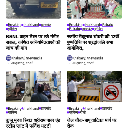
Breaking
Jharkhand
झारखंड
Breaking
Jharkhand
Patratu
ब्रेकिंग
Patratu
झारखंड
ब्रेकिंग
BSNL वाहन टेंडर पर उठे गंभीर
स्वर्गीय रीझूनाथ चौधरी की 12वीं
सवाल, कथित अनियमितताओं की
पुण्यतिथि पर श्रद्धांजलि सभा
जांच की मांग
आयोजित,
Khabar365newsindia
Khabar365newsindia
August 9, 2026
August 9, 2026
Breaking
Jharkhand
झारखंड
Breaking
Jharkhand
झारखंड
ब्रेकिंग
ब्रेकिंग
रांची
कुजू मुरपा स्थित श्रीराम पावर एंड
जेल चौक-बापू वाटिका मार्ग पर
स्टील प्लांट में फर्निश भट्टी
रोक