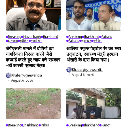
Breaking
Hazaribagh
Jharkhand
Breaking
Jharkhand
Patratu
झारखंड
ब्रेकिंग
हजारीबाग
Patratu
झारखंड
ब्रेकिंग
जेपीएससी मामले में दोषियों का
आलिया फ्यूल्स पेट्रोल पंप का भव्य
नागरिकता निरस्त करने जैसे
उद्घाटन, स्वास्थ्य मंत्री इरफान
करवाई करते हुए न्याय करे सरकार
अंसारी के द्वारा किया गया।
-डॉ आरसी प्रसाद मेहता
Khabar365newsindia
August 6, 2026
Khabar365newsindia
August 6, 2026
Breaking
Jharkhand
Pakur
Breaking
Jharkhand
Ranchi