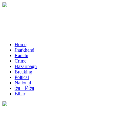
Home
Jharkhand
Ranchi
Crime
Hazaribagh
Breaking
Poltical
National
देश – विदेश
Bihar