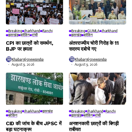
Breaking
Jharkhand
Ranchi
Breaking
GUMLA
Jharkhand
झारखंड
ब्रेकिंग
रांची
झारखंड
ब्रेकिंग
CPI का छात्रों को समर्थन,
अंतरराज्यीय चोरी गिरोह के 11
BJP पर हमला
सदस्य दबोचे गए
Khabar365newsindia
Khabar365newsindia
August 9, 2026
August 9, 2026
Breaking
Jharkhand
झारखंड
Breaking
Jharkhand
Ranchi
ब्रेकिंग
झारखंड
ब्रेकिंग
रांची
CID की जांच के बीच JPSC में
अनशनकारी छात्रों की बिगड़ी
बड़ा घटनाक्रम
तबीयत