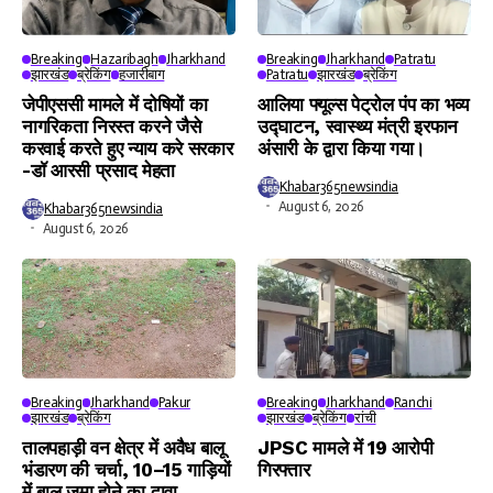
Breaking
Hazaribagh
Jharkhand
Breaking
Jharkhand
Patratu
झारखंड
ब्रेकिंग
हजारीबाग
Patratu
झारखंड
ब्रेकिंग
जेपीएससी मामले में दोषियों का
आलिया फ्यूल्स पेट्रोल पंप का भव्य
नागरिकता निरस्त करने जैसे
उद्घाटन, स्वास्थ्य मंत्री इरफान
करवाई करते हुए न्याय करे सरकार
अंसारी के द्वारा किया गया।
-डॉ आरसी प्रसाद मेहता
Khabar365newsindia
August 6, 2026
Khabar365newsindia
August 6, 2026
Breaking
Jharkhand
Pakur
Breaking
Jharkhand
Ranchi
झारखंड
ब्रेकिंग
झारखंड
ब्रेकिंग
रांची
तालपहाड़ी वन क्षेत्र में अवैध बालू
JPSC मामले में 19 आरोपी
भंडारण की चर्चा, 10–15 गाड़ियों
गिरफ्तार
में बालू जमा होने का दावा