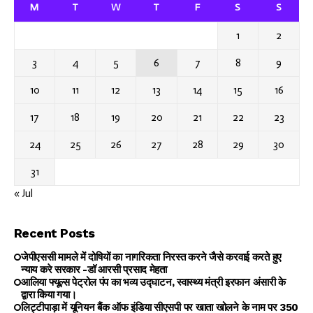
M
T
W
T
F
S
S
1
2
3
4
5
6
7
8
9
10
11
12
13
14
15
16
17
18
19
20
21
22
23
24
25
26
27
28
29
30
31
« Jul
Recent Posts
जेपीएससी मामले में दोषियों का नागरिकता निरस्त करने जैसे करवाई करते हुए
न्याय करे सरकार -डॉ आरसी प्रसाद मेहता
आलिया फ्यूल्स पेट्रोल पंप का भव्य उद्घाटन, स्वास्थ्य मंत्री इरफान अंसारी के
द्वारा किया गया।
लिट्टीपाड़ा में यूनियन बैंक ऑफ इंडिया सीएसपी पर खाता खोलने के नाम पर ₹350