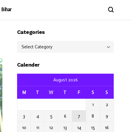
Bihar
Categories
।
Categories
Calender
August 2026
M
T
W
T
F
S
S
1
2
3
4
5
6
7
8
9
10
11
12
13
14
15
16