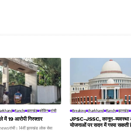
harkhand
Ranchi
झारखंड
ब्रेकिंग
रांची
Breaking
Jharkhand
Ranchi
झारखंड
 में 19 आरोपी गिरफ्तार
JPSC-JSSC, कानून-व्यवस्था
योजनाओं पर सदन में गरमा सकती 
wsरांची। 14वीं झारखंड लोक सेवा