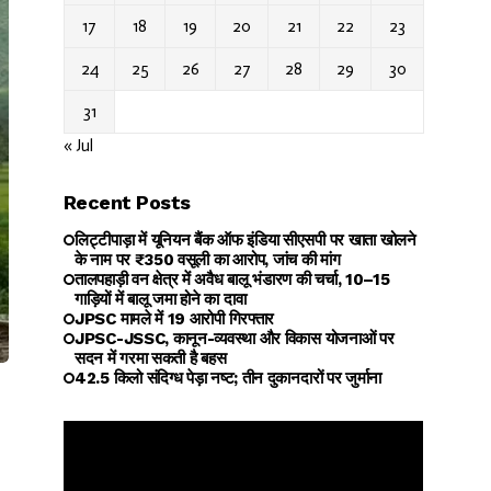
17
18
19
20
21
22
23
24
25
26
27
28
29
30
31
« Jul
Recent Posts
लिट्टीपाड़ा में यूनियन बैंक ऑफ इंडिया सीएसपी पर खाता खोलने
के नाम पर ₹350 वसूली का आरोप, जांच की मांग
तालपहाड़ी वन क्षेत्र में अवैध बालू भंडारण की चर्चा, 10–15
गाड़ियों में बालू जमा होने का दावा
JPSC मामले में 19 आरोपी गिरफ्तार
JPSC-JSSC, कानून-व्यवस्था और विकास योजनाओं पर
सदन में गरमा सकती है बहस
42.5 किलो संदिग्ध पेड़ा नष्ट; तीन दुकानदारों पर जुर्माना