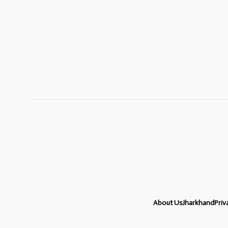
About Us
Jharkhand
Priv