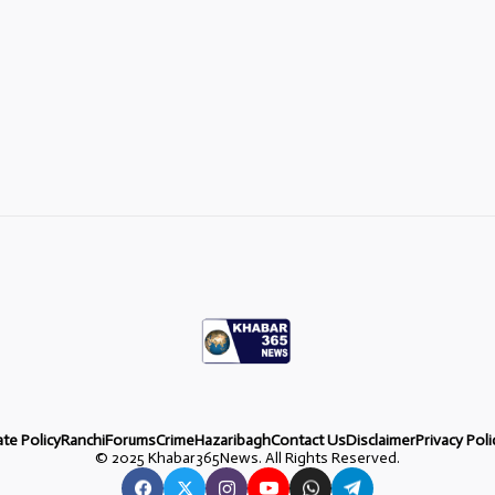
ate Policy
Ranchi
Forums
Crime
Hazaribagh
Contact Us
Disclaimer
Privacy Poli
©
2025 Khabar365News. All Rights Reserved.