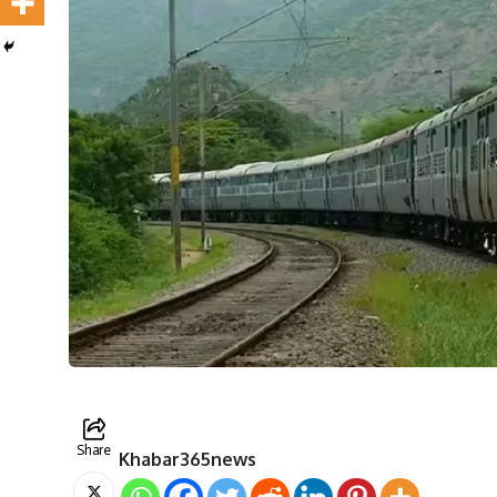
Share
Khabar365news