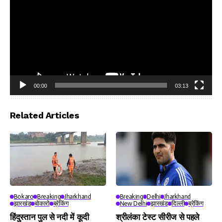
00:00
03:13
Video
Player
Related Articles
Bokaro
Breaking
Jharkhand
Breaking
Delhi
Jharkhand
झारखंड
बोकारो
ब्रेकिंग
New Delhi
झारखंड
दिल्ली
ब्रेकिंग
हिंदुस्तान पुल से नदी में कूदी
श्रीलंका टेस्ट सीरीज से पहले