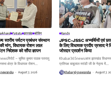
harkhand
Patratu
झारखंड
ब्रेकिंग
Ranchi
ाज्य स्तरीय पर्यटन प्रबंधन संस्थान
JPSC-JSSC अभ्यर्थियों एवं छात्र
 की मांग, विधायक रोशन लाल
के लिए विधायक प्रदीप प्रसाद ने व
्यटन निदेशक को सौंपा ज्ञापन
जोरदार प्रदर्शन किया
sरिपोर्ट – सुमित कुमार पाठक पतरातु
Khabar365newsआज झारखंड विधानसभा 
नसभा क्षेत्र के विधायक रोशन...
प्रतिपक्ष बाबूलाल मरांडी जी के नेतृत्व में...
5newsindia
August 7, 2026
Khabar365newsindia
August 7, 2