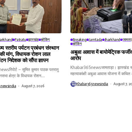
harkhand
Patratu
झारखंड
ब्रेकिंग
Breaking
Jamtada
Jharkhand
जामताड
ब्रेकिंग
ाज्य स्तरीय पर्यटन प्रबंधन संस्थान
अबुआ आवास में बायोमेट्रिक फर्जीव
 की मांग, विधायक रोशन लाल
आरोप
्यटन निदेशक को सौंपा ज्ञापन
Khabar365newsजामताड़ा। झारखंड स
sरिपोर्ट – सुमित कुमार पाठक पतरातु
महत्वाकांक्षी अबुआ आवास योजना में कथि
नसभा क्षेत्र के विधायक रोशन...
और...
Khabar365newsindia
August 7, 2
5newsindia
August 7, 2026