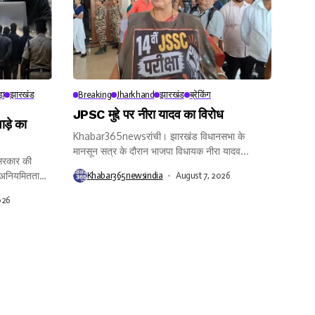
़ा
झारखंड
Breaking
Jharkhand
झारखंड
ब्रेकिंग
JPSC मुद्दे पर नीरा यादव का विरोध
ाड़े का
Khabar365newsरांची। झारखंड विधानसभा के
मानसून सत्र के दौरान भाजपा विधायक नीरा यादव...
रकार की
त अनियमितता
Khabar365newsindia
August 7, 2026
026