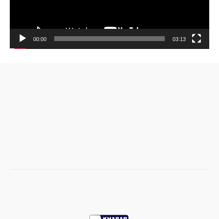
00:00
03:13
Video
Player