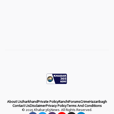
About Us
Jharkhand
Private Policy
Ranchi
Forums
Crime
Hazaribagh
Contact Us
Disclaimer
Privacy Policy
Terms And Conditions
©
2025 Khabar365News. All Rights Reserved.