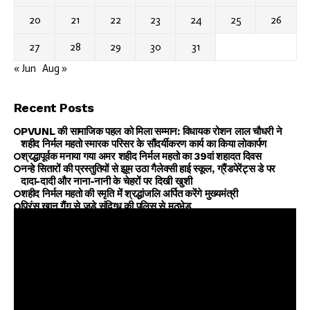
20
21
22
23
24
25
26
27
28
29
30
31
« Jun
Aug »
Recent Posts
PVUNL की सामाजिक पहल को मिला सम्मान: विधायक रोशन लाल चौधरी ने
शहीद निर्मल महतो स्मारक परिसर के सौंदर्यीकरण कार्य का किया लोकार्पण
श्रद्धापूर्वक मनाया गया अमर शहीद निर्मल महतो का 39वां शहादत दिवस
नन्हे सितारों की प्रस्तुतियों से झूम उठा गैलेक्सी हाई स्कूल, ग्रैंडपेरेंट्स डे पर
दादा-दादी और नाना-नानी के चेहरों पर दिखी खुशी
शहीद निर्मल महतो की स्मृति में श्रद्धांजलि अर्पित करेंगे मुख्यमंत्री
प्रिंस खान गैंग से जुड़े संदिग्ध की पुलिस से मुठभेड़