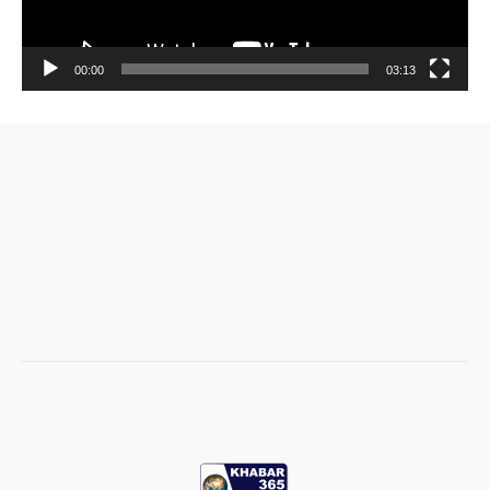
00:00
03:13
Video
Player