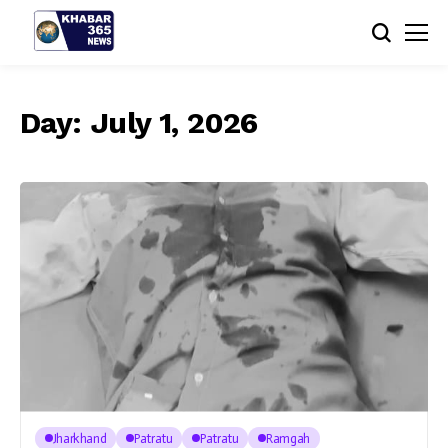
Day:
July 1, 2026
Jharkhand
Patratu
Patratu
Ramgah