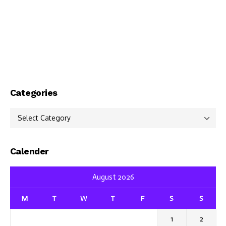
Categories
Categories
Calender
August 2026
M
T
W
T
F
S
S
1
2