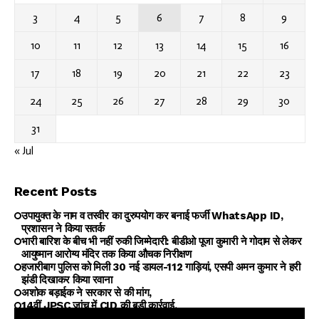
3
4
5
6
7
8
9
10
11
12
13
14
15
16
17
18
19
20
21
22
23
24
25
26
27
28
29
30
31
« Jul
Recent Posts
उपायुक्त के नाम व तस्वीर का दुरुपयोग कर बनाई फर्जी WhatsApp ID,
प्रशासन ने किया सतर्क
भारी बारिश के बीच भी नहीं रुकी जिम्मेदारी: बीडीओ पूजा कुमारी ने गोदाम से लेकर
आयुष्मान आरोग्य मंदिर तक किया औचक निरीक्षण
हजारीबाग पुलिस को मिली 30 नई डायल-112 गाड़ियां, एसपी अमन कुमार ने हरी
झंडी दिखाकर किया रवाना
अशोक बड़ाईक ने सरकार से की मांग,
14वीं JPSC जांच में CID की बड़ी कार्रवाई,