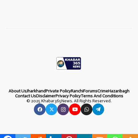
About Us
Jharkhand
Private Policy
Ranchi
Forums
Crime
Hazaribagh
Contact Us
Disclaimer
Privacy Policy
Terms And Conditions
©
2025 Khabar365News. All Rights Reserved.