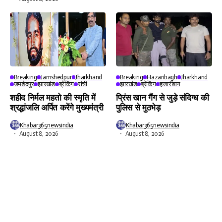
Breaking
Jamshedpur
Jharkhand
Breaking
Hazaribagh
Jharkhand
जमशेदपुर
झारखंड
ब्रेकिंग
रांची
झारखंड
ब्रेकिंग
हजारीबाग
शहीद निर्मल महतो की स्मृति में
प्रिंस खान गैंग से जुड़े संदिग्ध की
श्रद्धांजलि अर्पित करेंगे मुख्यमंत्री
पुलिस से मुठभेड़
Khabar365newsindia
Khabar365newsindia
August 8, 2026
August 8, 2026