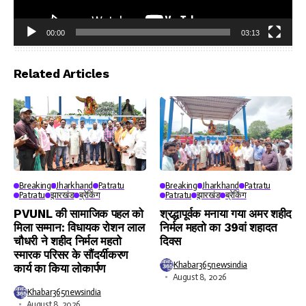
00:00
03:13
Video
Player
Related Articles
Breaking
Jharkhand
Patratu
Breaking
Jharkhand
Patratu
Patratu
झारखंड
ब्रेकिंग
Patratu
झारखंड
ब्रेकिंग
PVUNL की सामाजिक पहल को
श्रद्धापूर्वक मनाया गया अमर शहीद
मिला सम्मान: विधायक रोशन लाल
निर्मल महतो का 39वां शहादत
चौधरी ने शहीद निर्मल महतो
दिवस
स्मारक परिसर के सौंदर्यीकरण
Khabar365newsindia
कार्य का किया लोकार्पण
August 8, 2026
Khabar365newsindia
August 8, 2026